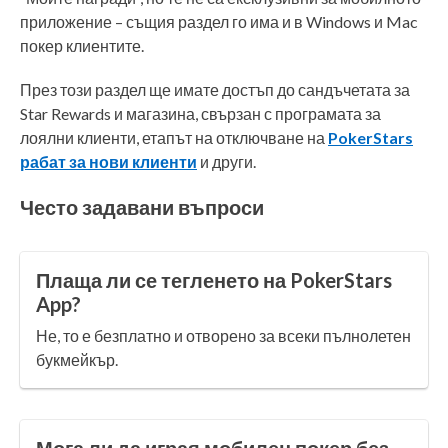
приложение – същия раздел го има и в Windows и Mac
покер клиентите.
През този раздел ще имате достъп до сандъчетата за
Star Rewards и магазина, свързан с програмата за
лоялни клиенти, етапът на отключване на
PokerStars
рабат за нови клиенти
и други.
Често задавани въпроси
Плаща ли се тегленето на PokerStars
App?
Не, то е безплатно и отворено за всеки пълнолетен
букмейкър.