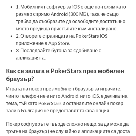
1. Мобилният софтуер за iOS е още по-голям като
размер спрямо Android (300 МБ), така че също
трябва да съобразите да освободите достатъчно
място преди да пристъпите към инсталиране.
2. Отворете страницата на PokerStars iOS
приложение в App Store.
3. Последвайте бутона за сдобиване с
апликацията.
Как се залага в PokerStars през мобилен
браузър?
Играта на покер през мобилен браузър за играчите,
чиито телефон не е нито Android, нито iOS, е деликатна
тема, тъй като PokerStars и останалите онлайн покер
зали в България не предоставят такава опция.
Покер софтуерът е твърде сложно нещо, за да може да
тръгне на браузър (не случайно и апликациите са доста