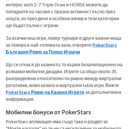
интерес като 2-7 Triple Draw и HORSE можете да
попаднете на часове с празна активност късно през
нощта, но през деня и особено вечер и тези категории
ще бъдат пълни с играчи.
За всички кеш игри, покер турнири и други важни неща
за покера в най-голямата зала, отворете
PokerStars
България Ревю за Покер Играчи
Що се отнася до казиното, то върви безапелационно на
всякакви мобилни джаджи. Игрите са общо около 35,
разпределени относително по равно между виртуални
ротативки, живо казино и виртуални table игри. Вижте
PokerStars Ревю на Казино Игрите
за допълнителна
информация.
Мобилни бонуси от PokerStars
PokerStars апликация има също така и раздел за
“Моите награди“, но те не са ексклузивни за мобилното