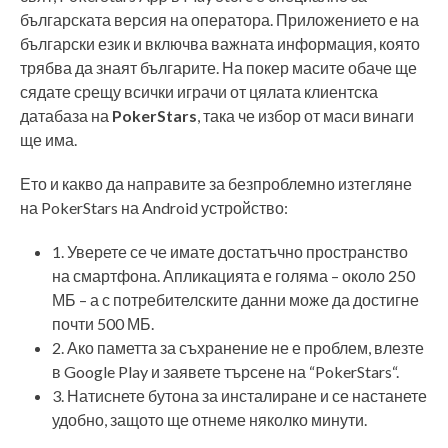
българската версия на оператора. Приложението е на
български език и включва важната информация, която
трябва да знаят българите. На покер масите обаче ще
сядате срещу всички играчи от цялата клиентска
датабаза на
PokerStars
, така че избор от маси винаги
ще има.
Ето и какво да направите за безпроблемно изтегляне
на PokerStars на Android устройство:
1. Уверете се че имате достатъчно пространство
на смартфона. Апликацията е голяма – около 250
МБ – а с потребителските данни може да достигне
почти 500 МБ.
2. Ако паметта за съхранение не е проблем, влезте
в Google Play и заявете търсене на “PokerStars“.
3. Натиснете бутона за инсталиране и се настанете
удобно, защото ще отнеме няколко минути.