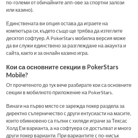
по-големи от обичайните апп-ове за спортни залози
или казино).
Единствената ви опция остава да играете на
компютъра си, където също ще трябва да изтеглите
десктоп софтуер. А PokerStars мобилна версия може
да ви служи единствено за разглеждане на акаунта и
сайта, както и за онлайн казино игра.
Кои са основните секции в PokerStars
Mobile?
От прочетеното до тук вече разбирате кои са основните
секции в мобилното приложение на PokerStars.
Винаги на първо място се зарежда покер раздела за
директно съперничество с други ентусиасти на масите,
които обикновено са пълни с хиляди играчи за Тексас
Холд Ем варианта, а на софтуера се достъпват и много
други покер варианти. При вариантите с по-нисък