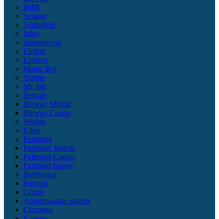
8888
Sesame
AlphaWin
Inbet
Sportingwin
ElitBet
Everbet
Magic Bet
Slotino
Mr. Bit
Betway
Betway Mobile
Betway Casino
Winbet
Efbet
Palmsbet
Palmsbet Mobile
Palmsbet Casino
Palmsbet Бонус
BetMarket
Бонуси
Спорт
Арбитражни залози
Системи
Казино