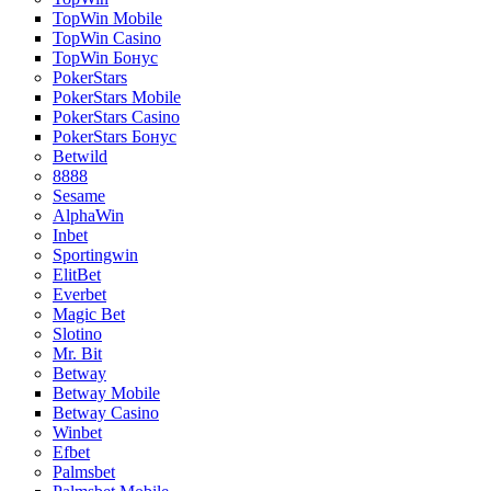
TopWin Mobile
TopWin Casino
TopWin Бонус
PokerStars
PokerStars Mobile
PokerStars Casino
PokerStars Бонус
Betwild
8888
Sesame
AlphaWin
Inbet
Sportingwin
ElitBet
Everbet
Magic Bet
Slotino
Mr. Bit
Betway
Betway Mobile
Betway Casino
Winbet
Efbet
Palmsbet