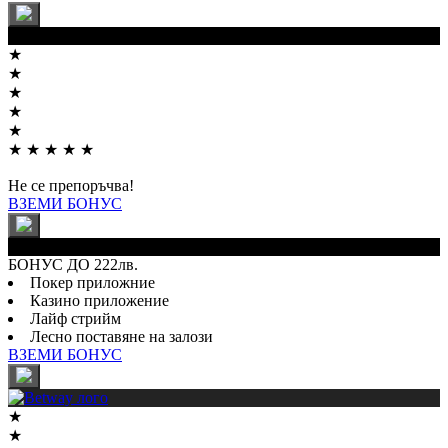
★
★
★
★
★
★
★
★
★
★
Не се препоръчва!
ВЗЕМИ БОНУС
БОНУС ДО 222лв.
Покер приложние
Казино приложение
Лайф стрийм
Лесно поставяне на залози
ВЗЕМИ БОНУС
★
★